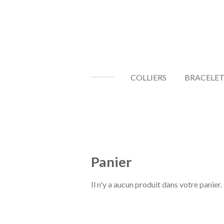
Passer
au
contenu
principal
COLLIERS
BRACELET
Panier
Il n'y a aucun produit dans votre panier.