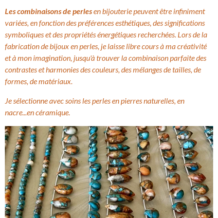
Les combinaisons de perles
en bijouterie peuvent être infiniment
variées, en fonction des préférences esthétiques, des significations
symboliques et des propriétés énergétiques recherchées. Lors de la
fabrication de bijoux en perles, je laisse libre cours à ma créativité
et à mon imagination, jusqu'à trouver la combinaison parfaite des
contrastes et harmonies des couleurs, des mélanges de tailles, de
formes, de matériaux.
Je sélectionne avec soins les perles en pierres naturelles, en
nacre...en céramique.