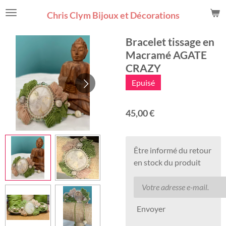
Passer
Chris Clym Bijoux et Décorations
au
contenu
Bracelet tissage en
principal
Macramé AGATE
CRAZY
Epuisé
45,00 €
Être informé du retour
en stock du produit
Envoyer