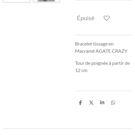
Épuisé
Bracelet tissage en
Macramé AGATE CRAZY
Tour de poignée à partir de
12 cm
P
P
P
P
a
a
a
a
r
r
r
r
t
t
t
t
a
a
a
a
g
g
g
g
e
e
e
e