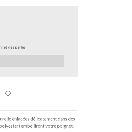
il et des perles
aturelle enlacées délicatement dans des
 polyester) embelliront votre poignet.