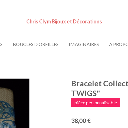
Chris Clym Bijoux et Décorations
S
BOUCLES D OREILLES
IMAGINAIRES
A PROP
Bracelet Collec
TWIGS"
pièce personnalisable
38,00 €