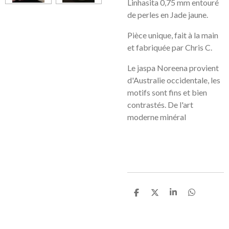
Linhasita 0,75 mm entouré
de perles en Jade jaune.
Pièce unique, fait à la main
et fabriquée par Chris C.
Le jaspa Noreena provient
d'Australie occidentale, les
motifs sont fins et bien
contrastés. De l'art
moderne minéral
P
P
P
P
a
a
a
a
r
r
r
r
t
t
t
t
a
a
a
a