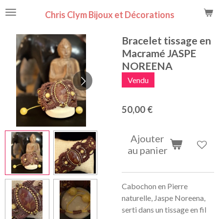
Passer
Chris Clym Bijoux et Décorations
au
contenu
Bracelet tissage en
principal
Macramé JASPE
NOREENA
Vendu
50,00 €
Ajouter
au panier
Cabochon en Pierre
naturelle, Jaspe Noreena,
serti dans un tissage en fil