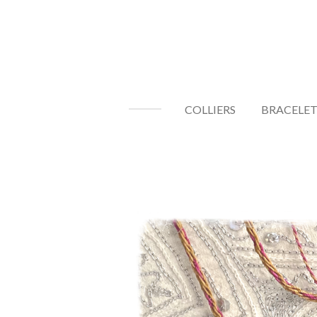
Passer
au
contenu
principal
COLLIERS
BRACELET