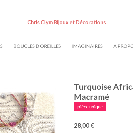
Chris Clym Bijoux et Décorations
S
BOUCLES D OREILLES
IMAGINAIRES
A PROP
Turquoise Africa
Macramé
pièce unique
28,00 €