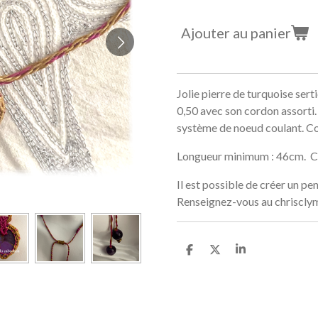
Ajouter au panier
Jolie pierre de turquoise ser
0,50 avec son cordon assorti.
système de noeud coulant. Co
Longueur minimum : 46cm. 
Il est possible de créer un pen
Renseignez-vous au chriscl
P
P
P
a
a
a
r
r
r
t
t
t
a
a
a
g
g
g