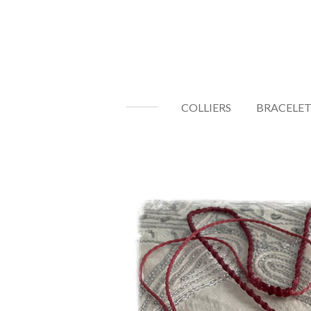
Passer
au
contenu
principal
COLLIERS
BRACELET