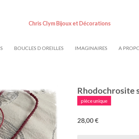
Chris Clym Bijoux et Décorations
S
BOUCLES D OREILLES
IMAGINAIRES
A PROP
Rhodochrosite s
pièce unique
28,00 €