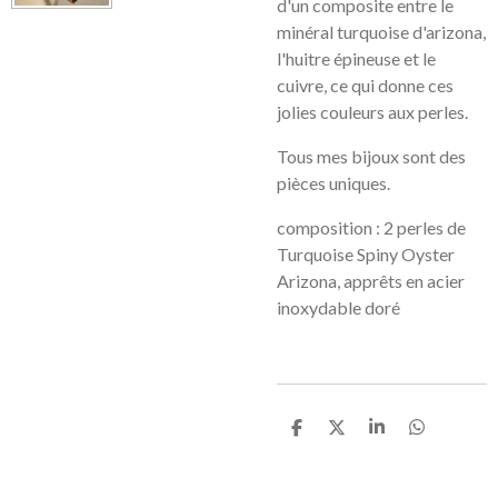
d'un composite entre le
minéral turquoise d'arizona,
l'huitre épineuse et le
cuivre, ce qui donne ces
jolies couleurs aux perles.
Tous mes bijoux sont des
pièces uniques.
composition : 2 perles de
Turquoise Spiny Oyster
Arizona, apprêts en acier
inoxydable doré
P
P
P
P
a
a
a
a
r
r
r
r
t
t
t
t