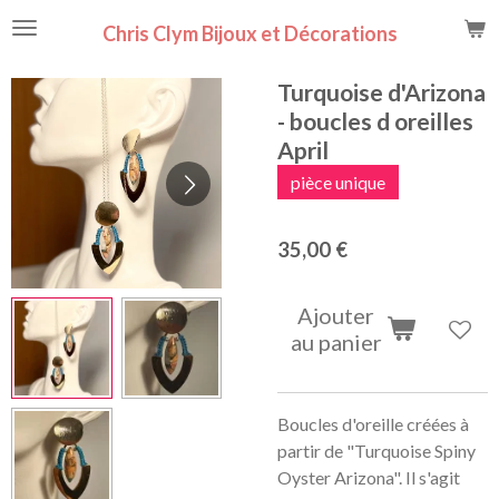
Passer
Chris Clym Bijoux et Décorations
au
contenu
Turquoise d'Arizona
principal
- boucles d oreilles
April
pièce unique
35,00 €
Ajouter
au panier
Boucles d'oreille créées à
partir de "
Turquoise Spiny
Oyster Arizona". Il s'agit