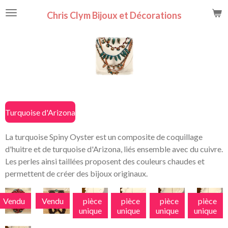
Passer
Chris Clym Bijoux et Décorations
au
contenu
principal
Turquoise d'Arizona
La turquoise Spiny Oyster est un composite de coquillage
d'huitre et de turquoise d'Arizona, liés ensemble avec du cuivre.
Les perles ainsi taillées proposent des couleurs chaudes et
permettent de créer des bijoux originaux.
Vendu
Vendu
pièce
pièce
pièce
pièce
unique
unique
unique
unique